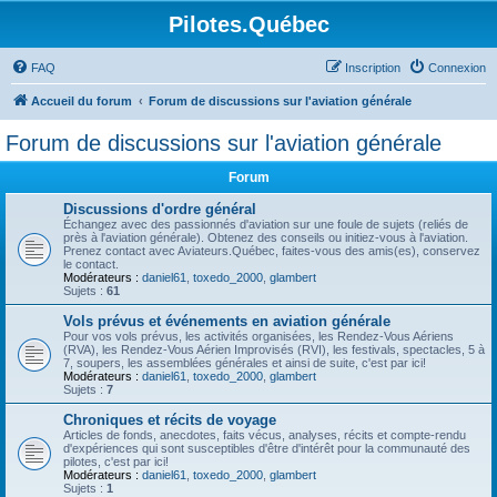
Pilotes.Québec
FAQ
Inscription
Connexion
Accueil du forum
Forum de discussions sur l'aviation générale
Forum de discussions sur l'aviation générale
Forum
Discussions d'ordre général
Échangez avec des passionnés d'aviation sur une foule de sujets (reliés de
près à l'aviation générale). Obtenez des conseils ou initiez-vous à l'aviation.
Prenez contact avec Aviateurs.Québec, faites-vous des amis(es), conservez
le contact.
Modérateurs :
daniel61
,
toxedo_2000
,
glambert
Sujets :
61
Vols prévus et événements en aviation générale
Pour vos vols prévus, les activités organisées, les Rendez-Vous Aériens
(RVA), les Rendez-Vous Aérien Improvisés (RVI), les festivals, spectacles, 5 à
7, soupers, les assemblées générales et ainsi de suite, c'est par ici!
Modérateurs :
daniel61
,
toxedo_2000
,
glambert
Sujets :
7
Chroniques et récits de voyage
Articles de fonds, anecdotes, faits vécus, analyses, récits et compte-rendu
d'expériences qui sont susceptibles d'être d'intérêt pour la communauté des
pilotes, c'est par ici!
Modérateurs :
daniel61
,
toxedo_2000
,
glambert
Sujets :
1