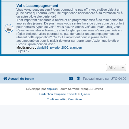
Vol d'accompagnement
Vous volez souvent seul? Alors pourquoi ne pas offrir votre siège vide à un
jeune pilote qui pourra vivre une expérience additionnelle à sa formation ou à
un autre pilote d’expérience?
Il est important d’assurer la relève et ce programme vise à se faire connaître
auprès des jeunes. De plus, vous vous sentez hors de votre zone de confort
pour certains types de vols? Vous n’avez jamais volé aux États-Unis, vous
n’êtes jamais aller à Toronto; ça fait longtemps que vous n’avez pas volé en
région éloignée; alors pourquoi ne pas demander un accompagnement en
utilisant cette application? Ou tout simplement pour le plaisir d’être
accompagné ou pour le plaisir de voler sur autre type d’avion que le vôtre.
C'est ici qu'on peut en jaser.
Modérateurs :
daniel61
,
toxedo_2000
,
glambert
Sujets :
2
Aller
Accueil du forum
Fuseau horaire sur
UTC-04:00
Développé par
phpBB
® Forum Software © phpBB Limited
Traduction française officielle
©
Qiaeru
Confidentialité
|
Conditions