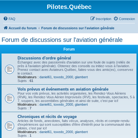
Pilotes.Québec
FAQ
Inscription
Connexion
Accueil du forum
Forum de discussions sur l'aviation générale
Forum de discussions sur l'aviation générale
Forum
Discussions d'ordre général
Échangez avec des passionnés d'aviation sur une foule de sujets (reliés de
près à l'aviation générale). Obtenez des conseils ou initiez-vous à l'aviation.
Prenez contact avec Aviateurs.Québec, faites-vous des amis(es), conservez
le contact.
Modérateurs :
daniel61
,
toxedo_2000
,
glambert
Sujets :
61
Vols prévus et événements en aviation générale
Pour vos vols prévus, les activités organisées, les Rendez-Vous Aériens
(RVA), les Rendez-Vous Aérien Improvisés (RVI), les festivals, spectacles, 5 à
7, soupers, les assemblées générales et ainsi de suite, c'est par ici!
Modérateurs :
daniel61
,
toxedo_2000
,
glambert
Sujets :
7
Chroniques et récits de voyage
Articles de fonds, anecdotes, faits vécus, analyses, récits et compte-rendu
d'expériences qui sont susceptibles d'être d'intérêt pour la communauté des
pilotes, c'est par ici!
Modérateurs :
daniel61
,
toxedo_2000
,
glambert
Sujets :
1