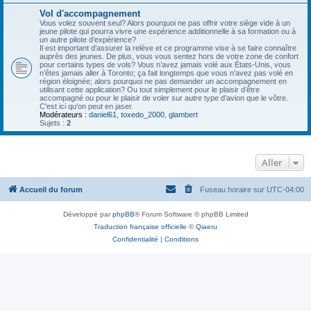
Vol d'accompagnement
Vous volez souvent seul? Alors pourquoi ne pas offrir votre siège vide à un
jeune pilote qui pourra vivre une expérience additionnelle à sa formation ou à
un autre pilote d’expérience?
Il est important d’assurer la relève et ce programme vise à se faire connaître
auprès des jeunes. De plus, vous vous sentez hors de votre zone de confort
pour certains types de vols? Vous n’avez jamais volé aux États-Unis, vous
n’êtes jamais aller à Toronto; ça fait longtemps que vous n’avez pas volé en
région éloignée; alors pourquoi ne pas demander un accompagnement en
utilisant cette application? Ou tout simplement pour le plaisir d’être
accompagné ou pour le plaisir de voler sur autre type d’avion que le vôtre.
C'est ici qu'on peut en jaser.
Modérateurs :
daniel61
,
toxedo_2000
,
glambert
Sujets :
2
Aller
Accueil du forum
Fuseau horaire sur
UTC-04:00
Développé par
phpBB
® Forum Software © phpBB Limited
Traduction française officielle
©
Qiaeru
Confidentialité
|
Conditions