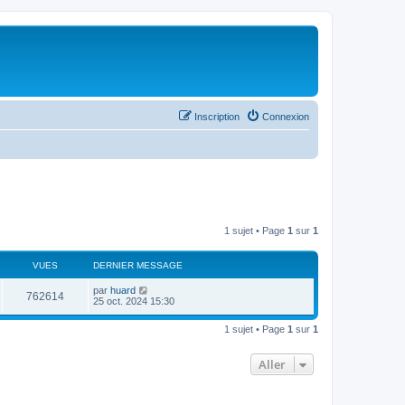
Inscription
Connexion
1 sujet • Page
1
sur
1
VUES
DERNIER MESSAGE
par
huard
762614
25 oct. 2024 15:30
1 sujet • Page
1
sur
1
Aller