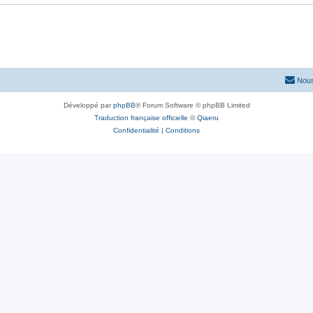
Nous
Développé par
phpBB
® Forum Software © phpBB Limited
Traduction française officielle
©
Qiaeru
Confidentialité
|
Conditions