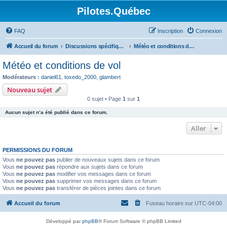
Pilotes.Québec
FAQ
Inscription
Connexion
Accueil du forum
Discussions spécifiques et techniques
Météo et conditions de vol
Météo et conditions de vol
Modérateurs :
daniel61
,
toxedo_2000
,
glambert
Nouveau sujet
0 sujet • Page
1
sur
1
Aucun sujet n’a été publié dans ce forum.
Aller
PERMISSIONS DU FORUM
Vous
ne pouvez pas
publier de nouveaux sujets dans ce forum
Vous
ne pouvez pas
répondre aux sujets dans ce forum
Vous
ne pouvez pas
modifier vos messages dans ce forum
Vous
ne pouvez pas
supprimer vos messages dans ce forum
Vous
ne pouvez pas
transférer de pièces jointes dans ce forum
Accueil du forum
Fuseau horaire sur
UTC-04:00
Développé par
phpBB
® Forum Software © phpBB Limited