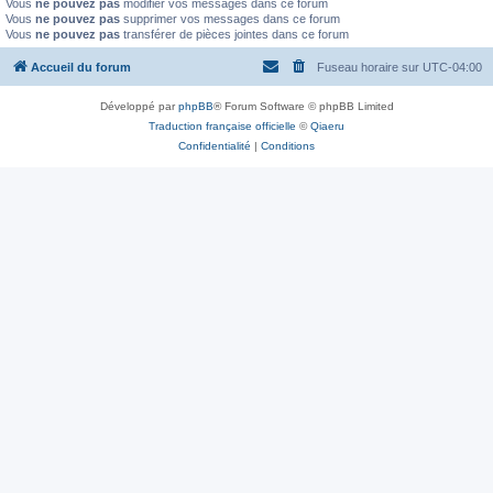
Vous
ne pouvez pas
modifier vos messages dans ce forum
Vous
ne pouvez pas
supprimer vos messages dans ce forum
Vous
ne pouvez pas
transférer de pièces jointes dans ce forum
Accueil du forum
Fuseau horaire sur
UTC-04:00
Développé par
phpBB
® Forum Software © phpBB Limited
Traduction française officielle
©
Qiaeru
Confidentialité
|
Conditions