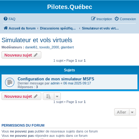
Pilotes.Québec
FAQ
Inscription
Connexion
Accueil du forum
Discussions spécifiques et techniques
Simulateur et vols virtuels
Simulateur et vols virtuels
Modérateurs :
daniel61
,
toxedo_2000
,
glambert
Nouveau sujet
1 sujet • Page
1
sur
1
Sujets
Configuration de mon simulateur MSFS
Dernier message par
admin
«
06 mai 2025 09:17
Réponses :
3
Nouveau sujet
1 sujet • Page
1
sur
1
Aller
PERMISSIONS DU FORUM
Vous
ne pouvez pas
publier de nouveaux sujets dans ce forum
Vous
ne pouvez pas
répondre aux sujets dans ce forum