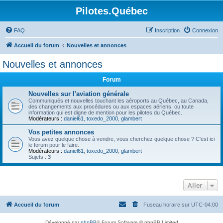
Pilotes.Québec
FAQ
Inscription
Connexion
Accueil du forum
Nouvelles et annonces
Nouvelles et annonces
Forum
Nouvelles sur l'aviation générale
Communiqués et nouvelles touchant les aéroports au Québec, au Canada,
des changements aux procédures ou aux espaces aériens, ou toute
information qui est digne de mention pour les pilotes du Québec.
Modérateurs :
daniel61
,
toxedo_2000
,
glambert
Vos petites annonces
Vous avez quelque chose à vendre, vous cherchez quelque chose ? C'est ici
le forum pour le faire.
Modérateurs :
daniel61
,
toxedo_2000
,
glambert
Sujets :
3
Aller
Accueil du forum
Fuseau horaire sur
UTC-04:00
Développé par
phpBB
® Forum Software © phpBB Limited