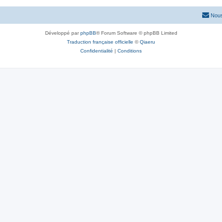
Nous
Développé par
phpBB
® Forum Software © phpBB Limited
Traduction française officielle
©
Qiaeru
Confidentialité
|
Conditions