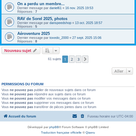
On a perdu un membre...
Dernier message par
daniel61
«
16 nov. 2025 19:53
Réponses :
7
RAV de Sorel 2025, photos
Dernier message par
danspeedshop
«
13 oct. 2025 18:57
Réponses :
5
Aéroventure 2025
Dernier message par
toxedo_2000
«
27 sept. 2025 15:06
Réponses :
8
Nouveau sujet
1
2
3
Suivant
61 sujets
Aller
PERMISSIONS DU FORUM
Vous
ne pouvez pas
publier de nouveaux sujets dans ce forum
Vous
ne pouvez pas
répondre aux sujets dans ce forum
Vous
ne pouvez pas
modifier vos messages dans ce forum
Vous
ne pouvez pas
supprimer vos messages dans ce forum
Vous
ne pouvez pas
transférer de pièces jointes dans ce forum
Accueil du forum
Fuseau horaire sur
UTC-04:00
Développé par
phpBB
® Forum Software © phpBB Limited
Traduction française officielle
©
Qiaeru