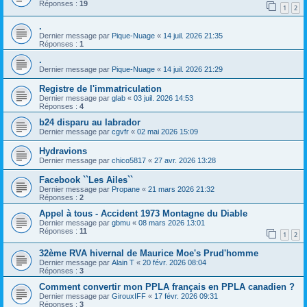
Réponses :
19
1
2
.
Dernier message par
Pique-Nuage
«
14 juil. 2026 21:35
Réponses :
1
.
Dernier message par
Pique-Nuage
«
14 juil. 2026 21:29
Registre de l'immatriculation
Dernier message par
glab
«
03 juil. 2026 14:53
Réponses :
4
b24 disparu au labrador
Dernier message par
cgvfr
«
02 mai 2026 15:09
Hydravions
Dernier message par
chico5817
«
27 avr. 2026 13:28
Facebook ``Les Ailes``
Dernier message par
Propane
«
21 mars 2026 21:32
Réponses :
2
Appel à tous - Accident 1973 Montagne du Diable
Dernier message par
gbmu
«
08 mars 2026 13:01
Réponses :
11
1
2
32ème RVA hivernal de Maurice Moe's Prud'homme
Dernier message par
Alain T
«
20 févr. 2026 08:04
Réponses :
3
Comment convertir mon PPLA français en PPLA canadien ?
Dernier message par
GirouxIFF
«
17 févr. 2026 09:31
Réponses :
3