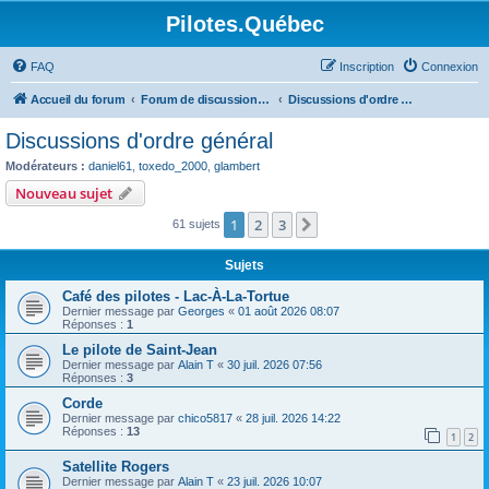
Pilotes.Québec
FAQ
Inscription
Connexion
Accueil du forum
Forum de discussions sur l'aviation générale
Discussions d'ordre général
Discussions d'ordre général
Modérateurs :
daniel61
,
toxedo_2000
,
glambert
Nouveau sujet
1
2
3
Suivant
61 sujets
Sujets
Café des pilotes - Lac-À-La-Tortue
Dernier message par
Georges
«
01 août 2026 08:07
Réponses :
1
Le pilote de Saint-Jean
Dernier message par
Alain T
«
30 juil. 2026 07:56
Réponses :
3
Corde
Dernier message par
chico5817
«
28 juil. 2026 14:22
Réponses :
13
1
2
Satellite Rogers
Dernier message par
Alain T
«
23 juil. 2026 10:07