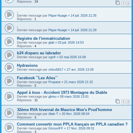
Réponses :
19
1
2
.
Dernier message par
Pique-Nuage
«
14 juil. 2026 21:35
Réponses :
1
.
Dernier message par
Pique-Nuage
«
14 juil. 2026 21:29
Registre de l'immatriculation
Dernier message par
glab
«
03 juil. 2026 14:53
Réponses :
4
b24 disparu au labrador
Dernier message par
cgvfr
«
02 mai 2026 15:09
Hydravions
Dernier message par
chico5817
«
27 avr. 2026 13:28
Facebook ``Les Ailes``
Dernier message par
Propane
«
21 mars 2026 21:32
Réponses :
2
Appel à tous - Accident 1973 Montagne du Diable
Dernier message par
gbmu
«
08 mars 2026 13:01
Réponses :
11
1
2
32ème RVA hivernal de Maurice Moe's Prud'homme
Dernier message par
Alain T
«
20 févr. 2026 08:04
Réponses :
3
Comment convertir mon PPLA français en PPLA canadien ?
Dernier message par
GirouxIFF
«
17 févr. 2026 09:31
Réponses :
3