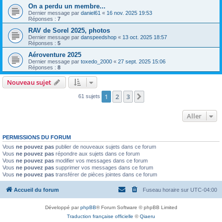
On a perdu un membre...
Dernier message par
daniel61
«
16 nov. 2025 19:53
Réponses :
7
RAV de Sorel 2025, photos
Dernier message par
danspeedshop
«
13 oct. 2025 18:57
Réponses :
5
Aéroventure 2025
Dernier message par
toxedo_2000
«
27 sept. 2025 15:06
Réponses :
8
Nouveau sujet
1
2
3
Suivant
61 sujets
Aller
PERMISSIONS DU FORUM
Vous
ne pouvez pas
publier de nouveaux sujets dans ce forum
Vous
ne pouvez pas
répondre aux sujets dans ce forum
Vous
ne pouvez pas
modifier vos messages dans ce forum
Vous
ne pouvez pas
supprimer vos messages dans ce forum
Vous
ne pouvez pas
transférer de pièces jointes dans ce forum
Accueil du forum
Fuseau horaire sur
UTC-04:00
Développé par
phpBB
® Forum Software © phpBB Limited
Traduction française officielle
©
Qiaeru