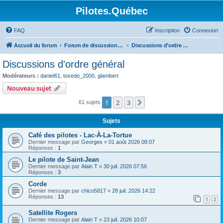
Pilotes.Québec
FAQ
Inscription
Connexion
Accueil du forum
Forum de discussions sur l'aviation générale
Discussions d'ordre général
Discussions d'ordre général
Modérateurs :
daniel61
,
toxedo_2000
,
glambert
Nouveau sujet
1
2
3
Suivant
61 sujets
Sujets
Café des pilotes - Lac-À-La-Tortue
Dernier message par
Georges
«
01 août 2026 08:07
Réponses :
1
Le pilote de Saint-Jean
Dernier message par
Alain T
«
30 juil. 2026 07:56
Réponses :
3
Corde
Dernier message par
chico5817
«
28 juil. 2026 14:22
Réponses :
13
1
2
Satellite Rogers
Dernier message par
Alain T
«
23 juil. 2026 10:07