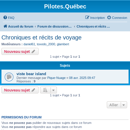
Pilotes.Québec
FAQ
Inscription
Connexion
Accueil du forum
Forum de discussions sur l'aviation générale
Chroniques et récits de voyage
Chroniques et récits de voyage
Modérateurs :
daniel61
,
toxedo_2000
,
glambert
Nouveau sujet
1 sujet • Page
1
sur
1
Sujets
viste bear island
Dernier message par
Pique-Nuage
«
08 avr. 2025 09:47
Réponses :
9
Nouveau sujet
1 sujet • Page
1
sur
1
Aller
PERMISSIONS DU FORUM
Vous
ne pouvez pas
publier de nouveaux sujets dans ce forum
Vous
ne pouvez pas
répondre aux sujets dans ce forum