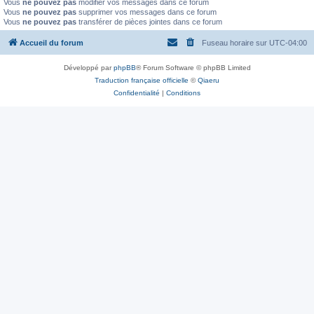
Vous
ne pouvez pas
modifier vos messages dans ce forum
Vous
ne pouvez pas
supprimer vos messages dans ce forum
Vous
ne pouvez pas
transférer de pièces jointes dans ce forum
Accueil du forum
Fuseau horaire sur
UTC-04:00
Développé par
phpBB
® Forum Software © phpBB Limited
Traduction française officielle
©
Qiaeru
Confidentialité
|
Conditions