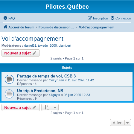
Pilotes.Québec
FAQ
Inscription
Connexion
Accueil du forum
Forum de discussions sur l'aviation générale
Vol d'accompagnement
Vol d'accompagnement
Modérateurs :
daniel61
,
toxedo_2000
,
glambert
Nouveau sujet
2 sujets • Page
1
sur
1
Sujets
Partage de temps de vol, CSB 3
Dernier message par
Cozyrutan
«
11 avr. 2026 11:42
Réponses :
4
Un trip à Fredericton, NB
Dernier message par
47guy's
«
08 juin 2025 12:33
Réponses :
9
Nouveau sujet
2 sujets • Page
1
sur
1
Aller