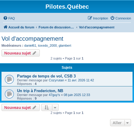
Pilotes.Québec
FAQ
Inscription
Connexion
Accueil du forum
Forum de discussions sur l'aviation générale
Vol d'accompagnement
Vol d'accompagnement
Modérateurs :
daniel61
,
toxedo_2000
,
glambert
Nouveau sujet
2 sujets • Page
1
sur
1
Sujets
Partage de temps de vol, CSB 3
Dernier message par
Cozyrutan
«
11 avr. 2026 11:42
Réponses :
4
Un trip à Fredericton, NB
Dernier message par
47guy's
«
08 juin 2025 12:33
Réponses :
9
Nouveau sujet
2 sujets • Page
1
sur
1
Aller