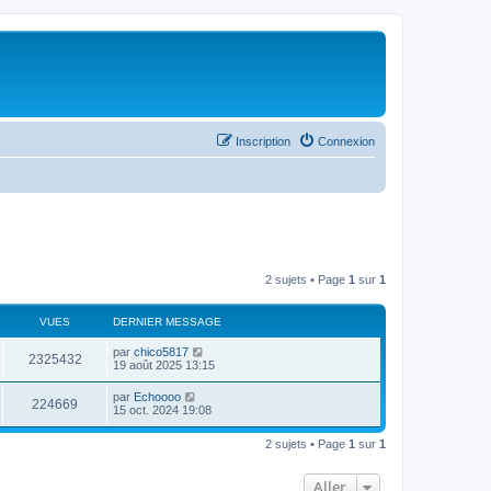
Inscription
Connexion
2 sujets • Page
1
sur
1
VUES
DERNIER MESSAGE
par
chico5817
2325432
19 août 2025 13:15
par
Echoooo
224669
15 oct. 2024 19:08
2 sujets • Page
1
sur
1
Aller