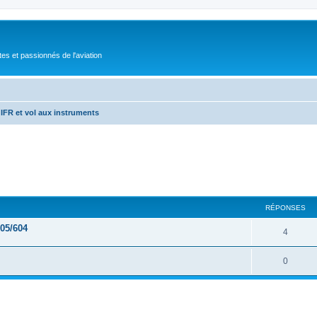
tes et passionnés de l'aviation
IFR et vol aux instruments
RÉPONSES
705/604
4
0