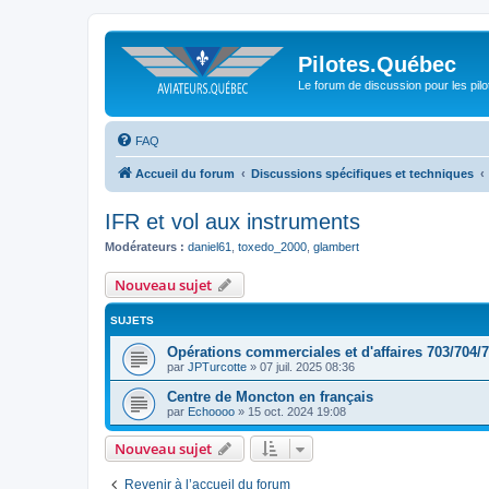
Pilotes.Québec
Le forum de discussion pour les pilo
FAQ
Accueil du forum
Discussions spécifiques et techniques
IFR et vol aux instruments
Modérateurs :
daniel61
,
toxedo_2000
,
glambert
Nouveau sujet
SUJETS
Opérations commerciales et d'affaires 703/704/
par
JPTurcotte
»
07 juil. 2025 08:36
Centre de Moncton en français
par
Echoooo
»
15 oct. 2024 19:08
Nouveau sujet
Revenir à l’accueil du forum