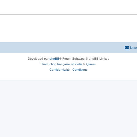
Nous
Développé par
phpBB
® Forum Software © phpBB Limited
Traduction française officielle
©
Qiaeru
Confidentialité
|
Conditions