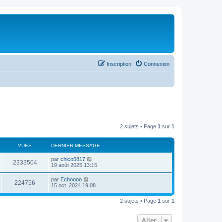
Inscription
Connexion
2 sujets • Page
1
sur
1
VUES
DERNIER MESSAGE
par
chico5817
2333504
19 août 2025 13:15
par
Echoooo
224756
15 oct. 2024 19:08
2 sujets • Page
1
sur
1
Aller