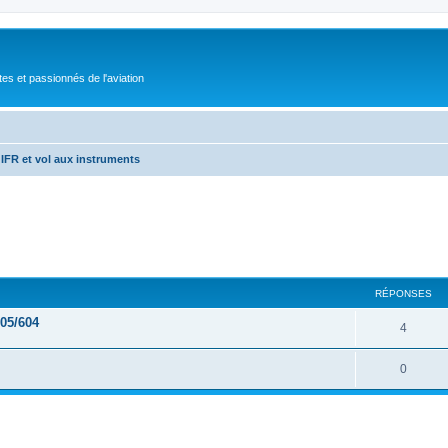
tes et passionnés de l'aviation
IFR et vol aux instruments
RÉPONSES
705/604
4
0