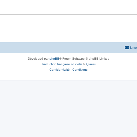
Nous
Développé par
phpBB
® Forum Software © phpBB Limited
Traduction française officielle
©
Qiaeru
Confidentialité
|
Conditions