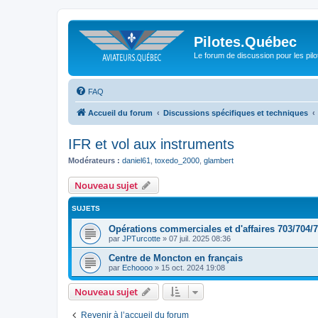
Pilotes.Québec
Le forum de discussion pour les pilo
FAQ
Accueil du forum
Discussions spécifiques et techniques
IFR et vol aux instruments
Modérateurs :
daniel61
,
toxedo_2000
,
glambert
Nouveau sujet
SUJETS
Opérations commerciales et d'affaires 703/704/
par
JPTurcotte
»
07 juil. 2025 08:36
Centre de Moncton en français
par
Echoooo
»
15 oct. 2024 19:08
Nouveau sujet
Revenir à l’accueil du forum