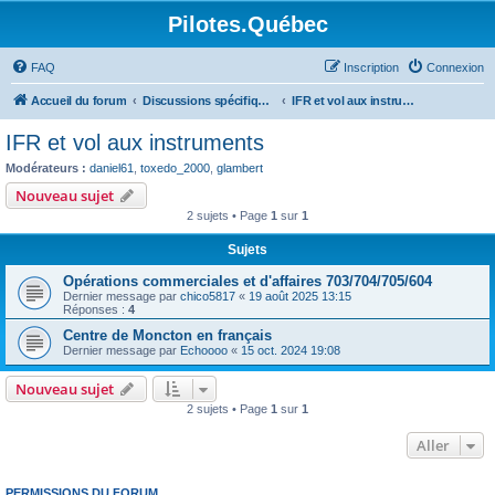
Pilotes.Québec
FAQ
Inscription
Connexion
Accueil du forum
Discussions spécifiques et techniques
IFR et vol aux instruments
IFR et vol aux instruments
Modérateurs :
daniel61
,
toxedo_2000
,
glambert
Nouveau sujet
2 sujets • Page
1
sur
1
Sujets
Opérations commerciales et d'affaires 703/704/705/604
Dernier message par
chico5817
«
19 août 2025 13:15
Réponses :
4
Centre de Moncton en français
Dernier message par
Echoooo
«
15 oct. 2024 19:08
Nouveau sujet
2 sujets • Page
1
sur
1
Aller
PERMISSIONS DU FORUM