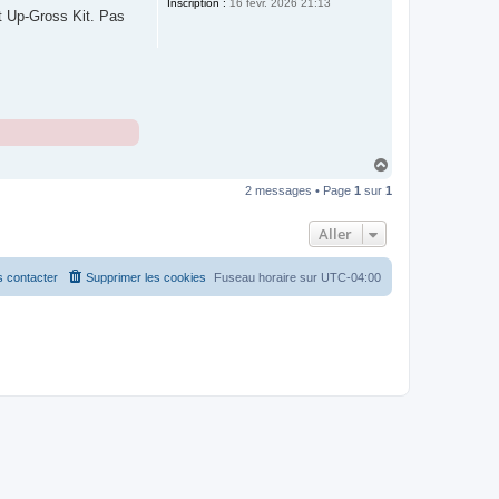
Inscription :
16 févr. 2026 21:13
et Up-Gross Kit. Pas
H
a
2 messages • Page
1
sur
1
u
t
Aller
 contacter
Supprimer les cookies
Fuseau horaire sur
UTC-04:00