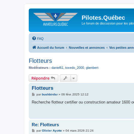
Pilotes.Québec
Le forum de discussion pour les pilo
FAQ
Accueil du forum
Nouvelles et annonces
Vos petites an
Flotteurs
Modérateurs :
daniel61
,
toxedo_2000
,
glambert
Répondre
Flotteurs
M
par
bushbirdsr
»
06 févr. 2025 12:12
e
s
Recherche flotteur certifier ou construction amateur 1600 
s
a
g
e
Re: Flotteurs
M
par
Olivier Ayotte
»
04 mars 2026 21:24
e