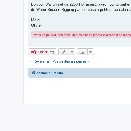
s
Bonjour, J'ai un set de 2250 Homebuilt, avec rigging parti
s
de Water Rudder, Rigging partiel, besoin petites réparations
a
g
e
Merci
Olivier
Vous ne pouvez pas consulter les pièces jointes insérées à ce mes
Répondre
Revenir à « Vos petites annonces »
Accueil du forum