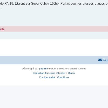
el de PA-18. Étaient sur Super-Cubby 160hp. Parfait pour les grosses vagues 
.
sage.
Nous
Développé par
phpBB
® Forum Software © phpBB Limited
Traduction française officielle
©
Qiaeru
Confidentialité
|
Conditions