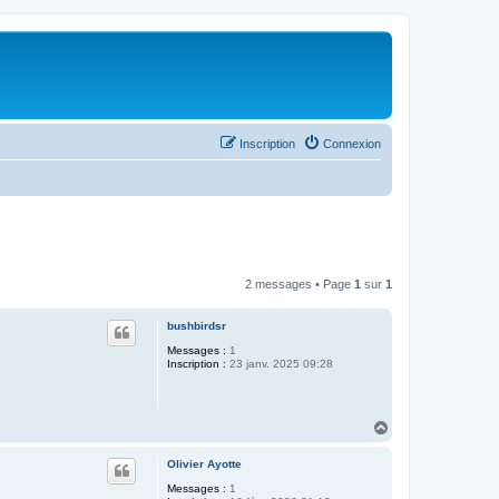
Inscription
Connexion
2 messages • Page
1
sur
1
bushbirdsr
Messages :
1
Inscription :
23 janv. 2025 09:28
H
a
u
Olivier Ayotte
t
Messages :
1