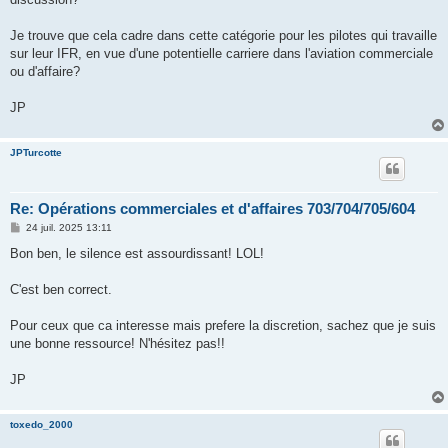
Je trouve que cela cadre dans cette catégorie pour les pilotes qui travaille
sur leur IFR, en vue d'une potentielle carriere dans l'aviation commerciale
ou d'affaire?
JP
JPTurcotte
Re: Opérations commerciales et d'affaires 703/704/705/604
M
24 juil. 2025 13:11
e
s
Bon ben, le silence est assourdissant! LOL!
s
a
g
C'est ben correct.
e
Pour ceux que ca interesse mais prefere la discretion, sachez que je suis
une bonne ressource! N'hésitez pas!!
JP
toxedo_2000