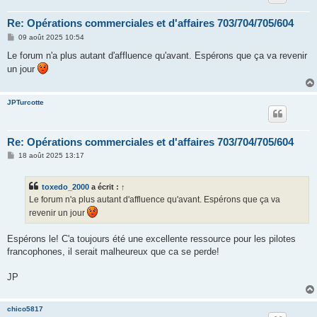
Re: Opérations commerciales et d'affaires 703/704/705/604
M
09 août 2025 10:54
e
s
Le forum n'a plus autant d'affluence qu'avant. Espérons que ça va revenir
s
un jour
a
g
e
JPTurcotte
Re: Opérations commerciales et d'affaires 703/704/705/604
M
18 août 2025 13:17
e
s
s
toxedo_2000
a écrit :
↑
a
g
Le forum n'a plus autant d'affluence qu'avant. Espérons que ça va
e
revenir un jour
Espérons le! C'a toujours été une excellente ressource pour les pilotes
francophones, il serait malheureux que ca se perde!
JP
chico5817