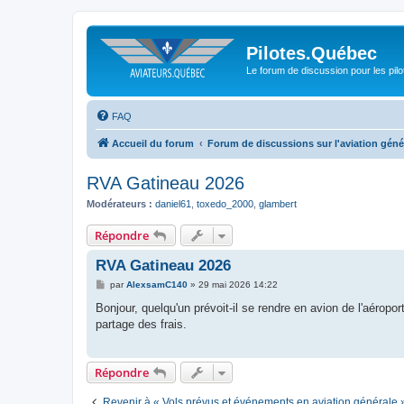
Pilotes.Québec
Le forum de discussion pour les pilo
FAQ
Accueil du forum
Forum de discussions sur l'aviation géné
RVA Gatineau 2026
Modérateurs :
daniel61
,
toxedo_2000
,
glambert
Répondre
RVA Gatineau 2026
M
par
AlexsamC140
»
29 mai 2026 14:22
e
s
Bonjour, quelqu'un prévoit-il se rendre en avion de l'aérop
s
partage des frais.
a
g
e
Répondre
Revenir à « Vols prévus et événements en aviation générale 