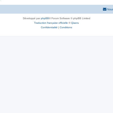
Nous
Développé par
phpBB
® Forum Software © phpBB Limited
Traduction française officielle
©
Qiaeru
Confidentialité
|
Conditions