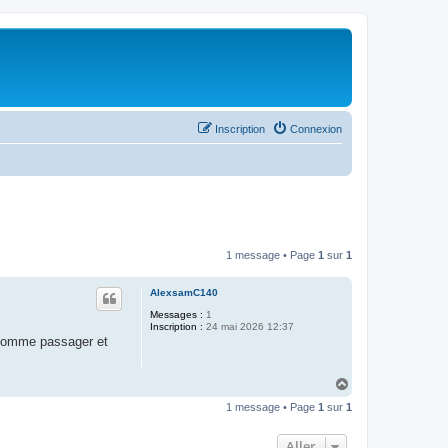
Inscription
Connexion
1 message • Page
1
sur
1
AlexsamC140
Messages :
1
Inscription :
24 mai 2026 12:37
t comme passager et
H
a
1 message • Page
1
sur
1
u
t
Aller