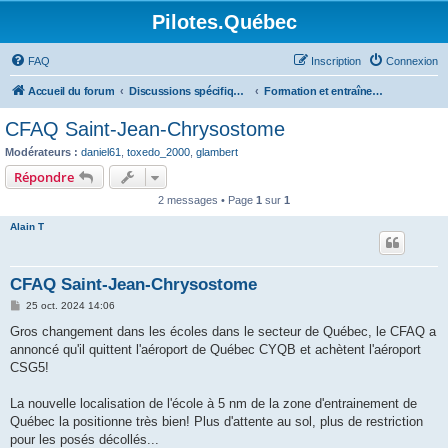
Pilotes.Québec
FAQ
Inscription
Connexion
Accueil du forum
Discussions spécifiques et techniques
Formation et entraînement
CFAQ Saint-Jean-Chrysostome
Modérateurs :
daniel61
,
toxedo_2000
,
glambert
Répondre
2 messages • Page
1
sur
1
Alain T
CFAQ Saint-Jean-Chrysostome
M
25 oct. 2024 14:06
e
s
Gros changement dans les écoles dans le secteur de Québec, le CFAQ a
s
annoncé qu'il quittent l'aéroport de Québec CYQB et achètent l'aéroport
a
g
CSG5!
e
La nouvelle localisation de l'école à 5 nm de la zone d'entrainement de
Québec la positionne très bien! Plus d'attente au sol, plus de restriction
pour les posés décollés...