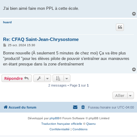
J'ai bien aimé faire mon PPL à cette école.
huard
Re: CFAQ Saint-Jean-Chrysostome
M
25 oct. 2024 15:30
e
s
Bonne nouvelle (À seulement 5 minutes de chez moi) Ça va être plus
s
"productif "pour les élèves pilote de pouvoir s'entraîner aux manœuvres
a
g
en étant presque dans la zone d'entraînement
e
Répondre
2 messages • Page
1
sur
1
Aller
Accueil du forum
Fuseau horaire sur
UTC-04:00
Développé par
phpBB
® Forum Software © phpBB Limited
Traduction française officielle
©
Qiaeru
Confidentialité
|
Conditions